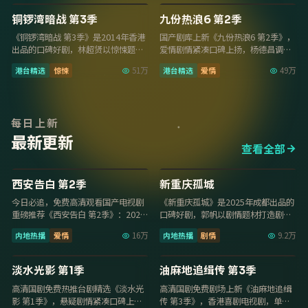
8.5
8.2
铜锣湾暗战 第3季
九份热浪6 第2季
《铜锣湾暗战 第3季》是2014年香港
国产剧库上新《九份热浪6 第2季》，
出品的口碑好剧，林超贤以惊悚题材
爱情剧情紧凑口碑上扬，杨德昌调度
打造剧情张力，张学友、古天乐演技
精准，2014年6月16日起免费高清观
港台精选
惊悚
51万
港台精选
爱情
49万
出彩，20…
看国产…
每日上新
最新更新
查看全部
40集
29集
8.7
8.1
西安告白 第2季
新重庆孤城
今日必追，免费高清观看国产电视剧
《新重庆孤城》是2025年成都出品的
重磅推荐《西安告白 第2季》：2025
口碑好剧，郭帆以剧情题材打造剧情
年广州爱情内地热播，导演毛卫宁，
张力，刘昊然、杨紫演技出彩，2025
内地热播
爱情
16万
内地热播
剧情
9.2万
主演成毅、…
年10月…
29集
13集
7.9
8.1
淡水光影 第1季
油麻地追缉传 第3季
高清国剧免费热推台剧精选《淡水光
高清国剧免费剧场上新《油麻地追缉
影 第1季》，悬疑剧情紧凑口碑上
传 第3季》，香港喜剧电视剧，单集