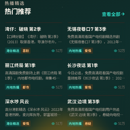
热播精选
热门推荐
查看全部
17集
20集
9.6
9.0
湾仔：破晓 第2季
无锡夜巷口7 第3季
【口碑好剧】《湾仔：破晓 第2季》
免费高清观看国产电视剧精选热剧
（2013）取景香港，导演尔冬升，主
《无锡夜巷口7 第3季》，2012年内
演张曼玉、钟楚红，2013年8月24日
地爱情内地热播，卡司胡歌、沈腾、
港台精选
喜剧
52万
内地热播
爱情
52万
更新…
汤唯，201…
32集
13集
9.0
8.5
丽江终局 第1季
长沙夜话 第1季
高清国剧免费剧场上新《丽江终局 第
今日必追，免费高清观看国产电视剧
1季》，内地都市电视剧，单集45分
重磅推荐《长沙夜话 第1季》：2022
钟超清质感，2023年5月7日收录免费
年南京爱情内地热播，导演郑晓龙，
内地热播
都市
52万
内地热播
爱情
51万
高清观…
主演杨紫、…
114分钟
30集
8.1
9.6
深水埗 风云
武汉 边境 第3季
高分港影精选《深水埗 风云》2022年
免费高清观看国产电视剧用户热追
香港热映，麦兆辉执导，郭富城领
《武汉 边境 第3季》，悬疑向电视剧
衔，畅看免费高清观看国产电视剧，
节奏紧凑，李木戈执导，李现领衔，
港台精选
爱情
51万
内地热播
悬疑
51万
1080P流…
2018年7月…
14集
20集