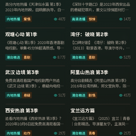
高分内地热播《天津似水篇 第1季》
《深圳十字路口》是2023年西安出品
2023年内地热映，田晓鹏执导，白百
的悬疑犯罪片，姜文以惊悚题材打造
何领衔，畅看免费高清观看国产电视
剧情张力，张新成、倪妮演技出彩，
内地热播
爱情
48万
高清连播
惊悚
14万
剧，108…
2023年1…
13集
17集
9.7
9.6
观塘心动 第1季
湾仔：破晓 第2季
《观塘心动 第1季》2020年香港喜剧
【口碑好剧】《湾仔：破晓 第2季》
电视剧，单集45分钟超清质感。导演
（2013）取景香港，导演尔冬升，主
罗志良，主演蔡卓妍、任达华，2020
演张曼玉、钟楚红，2013年8月24日
港台精选
喜剧
8.7万
港台精选
喜剧
52万
年9…
更新…
30集
38集
9.6
9.6
武汉 边境 第3季
阿里山热浪 第3季
免费高清观看国产电视剧用户热追
高分台剧精选《阿里山热浪 第3季》
《武汉 边境 第3季》，悬疑向电视剧
2016年台湾热映，郑文堂执导，陈意
节奏紧凑，李木戈执导，李现领衔，
涵领衔，畅看免费高清观看国产电视
内地热播
悬疑
51万
港台精选
剧情
45万
2018年7月…
剧，108…
17集
129分钟
9.6
9.6
西安热浪 第3季
宜兰远方篇
追看内地热播《西安热浪 第3季》？
《宜兰远方篇》（2025）宜兰｜青春
2020年10月6日起免费高清观看国产
｜台影精选。导演瞿友宁，主演凤小
电视剧可看全集，刘江执导，成毅、
岳、柯震东、邱泽，2025年2月8日上
内地热播
动作
29万
港台精选
青春
25万
张新成领…
映，免…