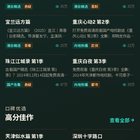
扬，卡司许玮甯、杨丞琳、张孝全，
43分钟超清质感，2025年8月21日收
港台精选
悬疑
35万
港台精选
喜剧
35万
2025年9月2…
录免费…
129分钟
12集
9.6
9.6
宜兰远方篇
重庆心动2 第2季
《宜兰远方篇》（2025）宜兰｜青春
打开免费高清观看国产电视剧追《重
｜台影精选。导演瞿友宁，主演凤小
庆心动2 第2季》全集：郑晓龙作品，
岳、柯震东、邱泽，2025年2月8日上
杨紫、刘涛主演，2025年2月2日更
港台精选
青春
25万
内地热播
武侠
22万
映，免…
新，高清…
第6期
29集
9.2
8.5
珠江江城录 第1季
重庆白夜 第3季
追看国产精选《珠江江城录 第1
免费观看《重庆白夜 第3季》全集：
季》？2024年12月14日起免费高清
2024年天津都市电视剧，卡司章子
观看国产电视剧可看全集，张开宙执
怡、龚俊、赵又廷，2024年8月18日
国产合集
悬疑
47万
内地热播
都市
39万
导，沈腾、任…
更新，…
口碑优选
高分佳作
查看全部
12集
92分钟
9.7
9.7
天津似水篇 第1季
深圳十字路口