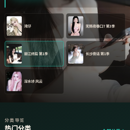
湾仔
无锡夜巷口7 第3季
丽江终局 第1季
长沙夜话 第1季
深水埗 风云
分类导览
热门分类